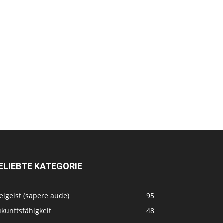
ELIEBTE KATEGORIE
eigeist (sapere aude)
95
kunftsfähigkeit
48