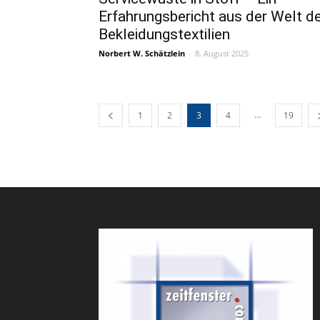
Erfahrungsbericht aus der Welt d
Bekleidungstextilien
Norbert W. Schätzlein
-
8. August 2025
...
1
2
3
4
19