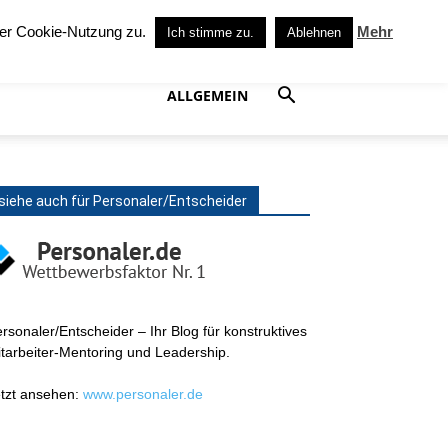
SIRIS
Antaris
Kontakt
Datenschutz
Impressum
der Cookie-Nutzung zu.
Mehr
Ich stimme zu.
Ablehnen
ALLGEMEIN
siehe auch für Personaler/Entscheider
rsonaler/Entscheider – Ihr Blog für konstruktives
tarbeiter-Mentoring und Leadership.
tzt ansehen:
www.personaler.de