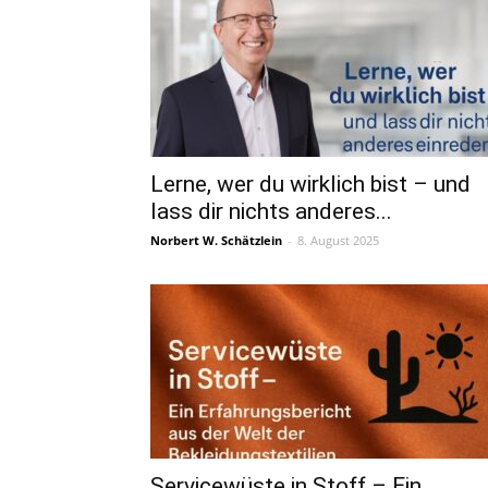
Lerne, wer du wirklich bist – und
lass dir nichts anderes...
Norbert W. Schätzlein
-
8. August 2025
Servicewüste in Stoff – Ein