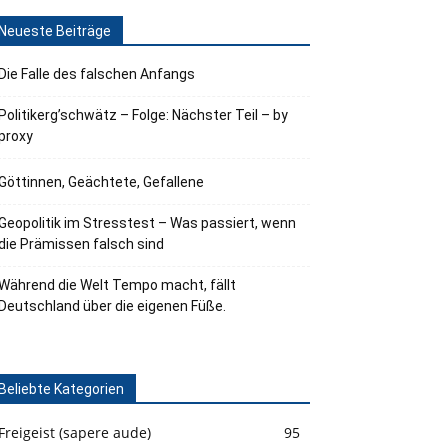
Neueste Beiträge
Die Falle des falschen Anfangs
Politikerg’schwätz – Folge: Nächster Teil – by
proxy
Göttinnen, Geächtete, Gefallene
Geopolitik im Stresstest – Was passiert, wenn
die Prämissen falsch sind
Während die Welt Tempo macht, fällt
Deutschland über die eigenen Füße.
Beliebte Kategorien
Freigeist (sapere aude)
95