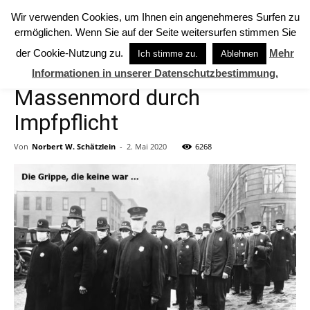
Wir verwenden Cookies, um Ihnen ein angenehmeres Surfen zu
ermöglichen. Wenn Sie auf der Seite weitersurfen stimmen Sie
Start
Freigeist (sapere aude)
der Cookie-Nutzung zu.
Mehr
Ich stimme zu.
Ablehnen
Informationen in unserer Datenschutzbestimmung.
Freigeist (sapere aude)
Massenmord durch
Impfpflicht
Von
Norbert W. Schätzlein
-
2. Mai 2020
6268