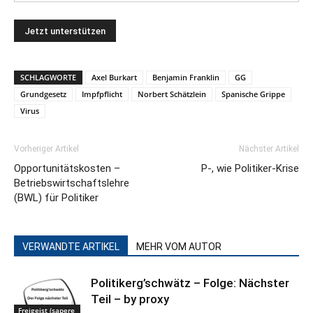
SCHLAGWORTE
Axel Burkart
Benjamin Franklin
GG
Grundgesetz
Impfpflicht
Norbert Schätzlein
Spanische Grippe
Virus
Vorheriger Artikel
Nächster Artikel
Opportunitätskosten –
P-, wie Politiker-Krise
Betriebswirtschaftslehre
(BWL) für Politiker
VERWANDTE ARTIKEL
MEHR VOM AUTOR
Politikerg’schwätz – Folge: Nächster
Teil – by proxy
Freigeist (sapere