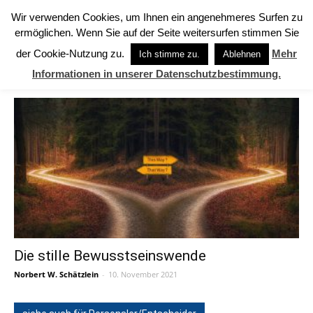
Wir verwenden Cookies, um Ihnen ein angenehmeres Surfen zu
ermöglichen. Wenn Sie auf der Seite weitersurfen stimmen Sie
Start
Schlagworte
432 Hz
der Cookie-Nutzung zu.
Mehr
Ich stimme zu.
Ablehnen
SCHLAGWORTE: 432 Hz
Informationen in unserer Datenschutzbestimmung.
Die stille Bewusstseinswende
Norbert W. Schätzlein
-
10. November 2021