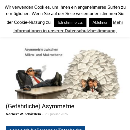
Wir verwenden Cookies, um Ihnen ein angenehmeres Surfen zu
ermöglichen. Wenn Sie auf der Seite weitersurfen stimmen Sie
Start
Schlagworte
Insolvenzrecht
der Cookie-Nutzung zu.
Mehr
Ich stimme zu.
Ablehnen
SCHLAGWORTE: Insolvenzrecht
Informationen in unserer Datenschutzbestimmung.
(Gefährliche) Asymmetrie
Norbert W. Schätzlein
-
23. Januar 2026