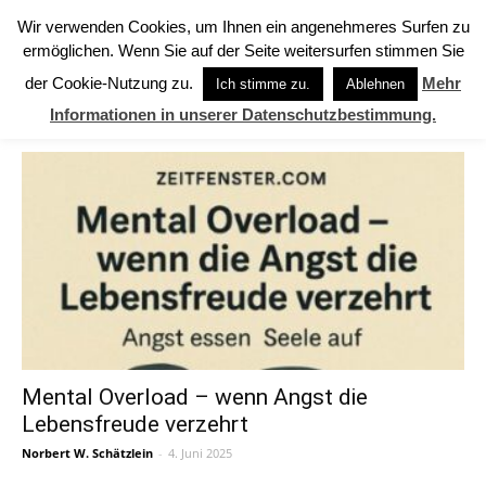
Wir verwenden Cookies, um Ihnen ein angenehmeres Surfen zu
ermöglichen. Wenn Sie auf der Seite weitersurfen stimmen Sie
Start
Schlagworte
Michael Nehls
der Cookie-Nutzung zu.
Mehr
Ich stimme zu.
Ablehnen
SCHLAGWORTE: Michael Nehls
Informationen in unserer Datenschutzbestimmung.
Mental Overload – wenn Angst die
Lebensfreude verzehrt
Norbert W. Schätzlein
-
4. Juni 2025