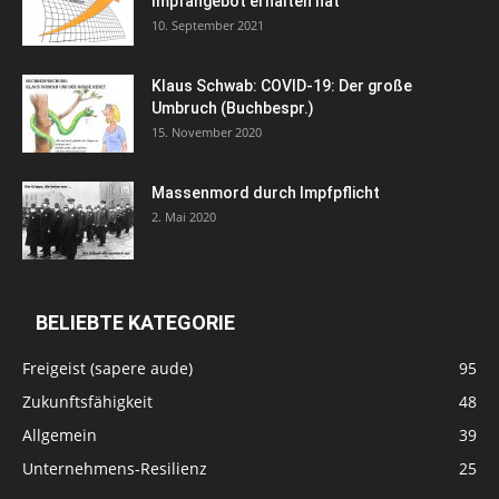
Impfangebot erhalten hat
10. September 2021
Klaus Schwab: COVID-19: Der große
Umbruch (Buchbespr.)
15. November 2020
Massenmord durch Impfpflicht
2. Mai 2020
BELIEBTE KATEGORIE
Freigeist (sapere aude)
95
Zukunftsfähigkeit
48
Allgemein
39
Unternehmens-Resilienz
25