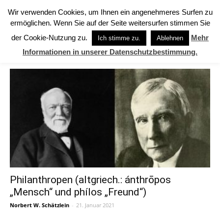
Wir verwenden Cookies, um Ihnen ein angenehmeres Surfen zu
ermöglichen. Wenn Sie auf der Seite weitersurfen stimmen Sie
Start
Schlagworte
Andrew Carnegie
der Cookie-Nutzung zu.
Mehr
Ich stimme zu.
Ablehnen
SCHLAGWORTE: Andrew Carnegie
Informationen in unserer Datenschutzbestimmung.
Philanthropen (altgriech.: ánthrōpos
„Mensch“ und phílos „Freund“)
Norbert W. Schätzlein
-
21. Januar 2021