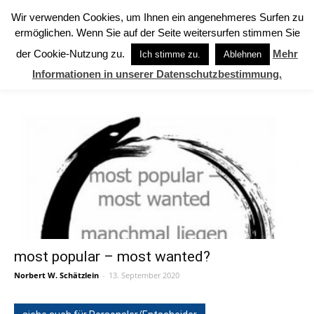
Wir verwenden Cookies, um Ihnen ein angenehmeres Surfen zu
ermöglichen. Wenn Sie auf der Seite weitersurfen stimmen Sie
Start
Schlagworte
Demo
der Cookie-Nutzung zu.
Mehr
Ich stimme zu.
Ablehnen
SCHLAGWORTE: Demo
Informationen in unserer Datenschutzbestimmung.
most popular – most wanted?
Norbert W. Schätzlein
-
13. September 2020