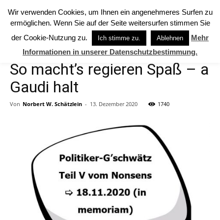
Wir verwenden Cookies, um Ihnen ein angenehmeres Surfen zu
ermöglichen. Wenn Sie auf der Seite weitersurfen stimmen Sie
Start
Freigeist (sapere aude)
der Cookie-Nutzung zu.
Mehr
Ich stimme zu.
Ablehnen
Informationen in unserer Datenschutzbestimmung.
Freigeist (sapere aude)
So macht’s regieren Spaß – a
Gaudi halt
Von
Norbert W. Schätzlein
-
13. Dezember 2020
1740