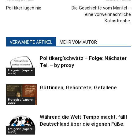
Politiker lügen nie
Die Geschichte vom Mantel –
eine vorweihnachtliche
Katastrophe.
VERWANDTE ARTIKEL
MEHR VOM AUTOR
Politikerg’schwätz – Folge: Nächster
Teil – by proxy
Freigeist (sapere
aude)
Göttinnen, Geächtete, Gefallene
Freigeist (sapere
aude)
Während die Welt Tempo macht, fällt
Deutschland über die eigenen Füße.
Freigeist (sapere
aude)