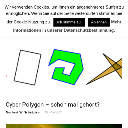
Wir verwenden Cookies, um Ihnen ein angenehmeres Surfen zu
ermöglichen. Wenn Sie auf der Seite weitersurfen stimmen Sie
Start
Schlagworte
Geldsystem
der Cookie-Nutzung zu.
Mehr
Ich stimme zu.
Ablehnen
SCHLAGWORTE: Geldsystem
Informationen in unserer Datenschutzbestimmung.
Cyber Polygon – schon mal gehört?
Norbert W. Schätzlein
-
30. Mai 2021