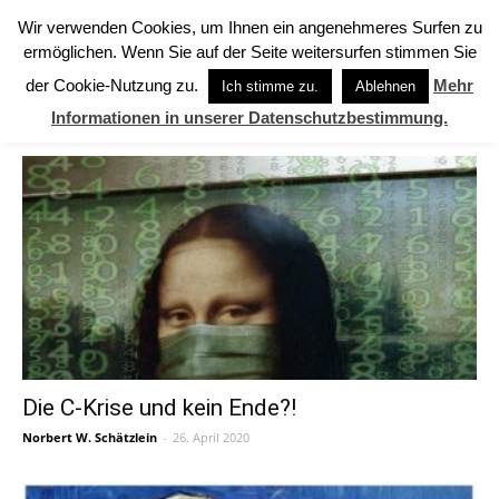
Wir verwenden Cookies, um Ihnen ein angenehmeres Surfen zu
ermöglichen. Wenn Sie auf der Seite weitersurfen stimmen Sie
Start
Schlagworte
Schätzlein
der Cookie-Nutzung zu.
Mehr
Ich stimme zu.
Ablehnen
SCHLAGWORTE: Schätzlein
Informationen in unserer Datenschutzbestimmung.
Die C-Krise und kein Ende?!
Norbert W. Schätzlein
-
26. April 2020